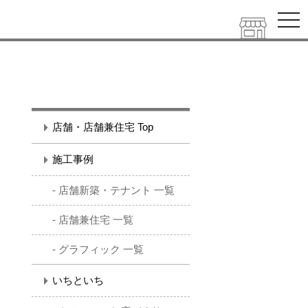
ナ
ビ
ゲ
ー
シ
ョ
ン
を
開
く
店舗・店舗兼住宅 Top
施工事例
店舗新築・テナント 一覧
店舗兼住宅 一覧
グラフィック 一覧
いちといち