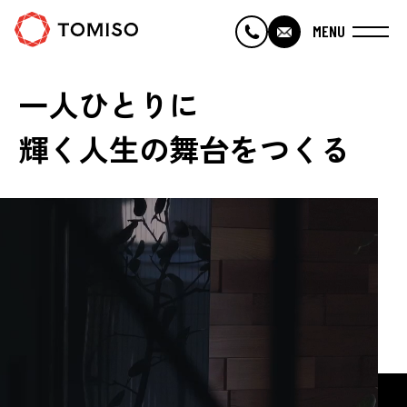
MENU
一人ひとりに
・TOP
輝く人生の舞台をつくる
・トミソーについて
・トミソーのひととなり
・トミソーの仕事
・採用情報
・会社概要