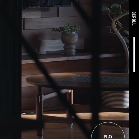
・トミソーのお知らせ
SCROLL
・SNS
住宅事業
「らしく、暮らす」
店舗事業
「いちといち」
賃貸事業
リクルート
PLAY