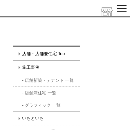
ナ
ビ
ゲ
ー
シ
ョ
ン
を
開
く
店舗・店舗兼住宅 Top
施工事例
店舗新築・テナント 一覧
店舗兼住宅 一覧
グラフィック 一覧
いちといち