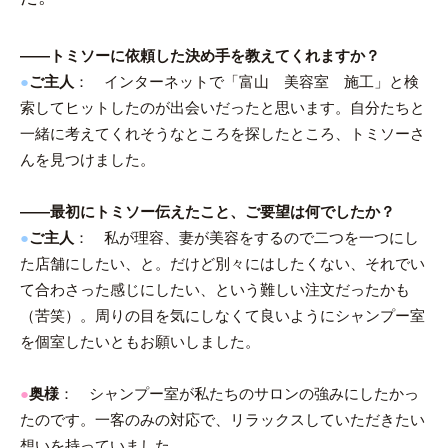
――トミソーに依頼した決め手を教えてくれますか？
●
ご主人
： インターネットで「富山 美容室 施工」と検
索してヒットしたのが出会いだったと思います。自分たちと
一緒に考えてくれそうなところを探したところ、トミソーさ
んを見つけました。
――最初にトミソー伝えたこと、ご要望は何でしたか？
●
ご主人
： 私が理容、妻が美容をするので二つを一つにし
た店舗にしたい、と。だけど別々にはしたくない、それでい
て合わさった感じにしたい、という難しい注文だったかも
（苦笑）。周りの目を気にしなくて良いようにシャンプー室
を個室したいともお願いしました。
●
奥様
： シャンプー室が私たちのサロンの強みにしたかっ
たのです。一客のみの対応で、リラックスしていただきたい
想いを持っていました。