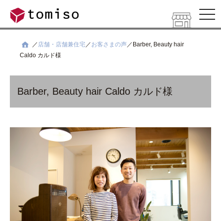
ナ
ビ
ゲ
ー
シ
店舗・店舗兼住宅
お客さまの声
Barber, Beauty hair
ョ
Caldo カルド様
ン
を
開
く
Barber, Beauty hair Caldo カルド様