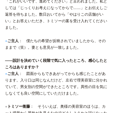
「これがいいです、進めてください」と言われました。私と
しては「じっくりお考えになってからで……」とお伝えしご
返答を待ちました。数日おいてから「やはりこの店舗がい
い」とお答えいただき、トミソーの案を受け入れてください
ました。
●
ご主人
： 僕たちの希望が反映されていましたから、その
ままで（笑）。妻とも意見が一致しました。
――設計を決めていく段階で気に入ったところ、感心したと
ころはありますか？
●
ご主人
： 図面からもできあがってからも感じたことがあ
ります。入り口は同じなんだけど、左右で理美容室に分かれ
ていて、男女別の空間ができたところです。異性の目を気に
しなくても良い空間にしていただけました。
●
トミソー衛藤
： そういえば、奥様の美容室のほうは、カ
ット場所から屋外が丸見えなのでどうしようかと話になった