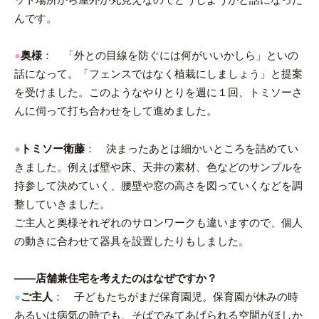
んです。
●
奥様
： 「外との目線を防ぐには何がいいかしら」といの
話になって。「フェンスではなく植栽にしましょう」と提案
を受けました。このようなやりとりを週に１回、トミソーさ
んに伺って打ち合わせをして進めました。
●
トミソー衛藤
： 決まったあとは細かいところを詰めてい
きました。例えば壁や床、天井の素材、色などのサンプルを
持参して決めていく、腰壁や窓の高さを図っていくなどを調
整していきました。
ご主人と奥様それぞれのサロンワークも違いますので、個人
の動きに合わせて器具を設置したりもしました。
――店舗兼住宅を考えたのはなぜですか？
●
ご主人
： 子どもたちがまだ保育園児。保育園が休みの時
あるいは病気の時でも、そばでみてあげられる空間がほしか