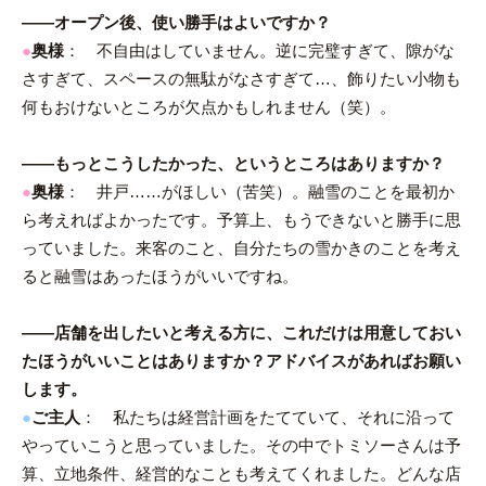
――オープン後、使い勝手はよいですか？
●
奥様
： 不自由はしていません。逆に完璧すぎて、隙がな
さすぎて、スペースの無駄がなさすぎて…、飾りたい小物も
何もおけないところが欠点かもしれません（笑）。
――もっとこうしたかった、というところはありますか？
●
奥様
： 井戸……がほしい（苦笑）。融雪のことを最初か
ら考えればよかったです。予算上、もうできないと勝手に思
っていました。来客のこと、自分たちの雪かきのことを考え
ると融雪はあったほうがいいですね。
――店舗を出したいと考える方に、これだけは用意しておい
たほうがいいことはありますか？アドバイスがあればお願い
します。
●
ご主人
： 私たちは経営計画をたてていて、それに沿って
やっていこうと思っていました。その中でトミソーさんは予
算、立地条件、経営的なことも考えてくれました。どんな店