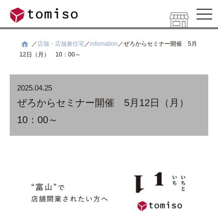
ナ
ビ
ゲ
ー
シ
店舗・店舗兼住宅
infomation
ぜろからセミナー開催 5月
ョ
12日（月） 10：00～
ン
を
開
く
2025.04.25
ぜろからセミナー開催 5月12日（月）
10：00～