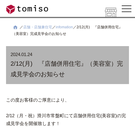
ナ
ビ
ゲ
ー
シ
店舗・店舗兼住宅
infomation
2/12(月) 『店舗併用住宅』
ョ
（美容室）完成見学会のお知らせ
ン
を
開
く
2024.01.24
2/12(月) 『店舗併用住宅』（美容室）完
成見学会のお知らせ
この度お客様のご厚意により、
2/12（月・祝）滑川市常盤町にて店舗併用住宅(美容室)の完
成見学会を開催致します！