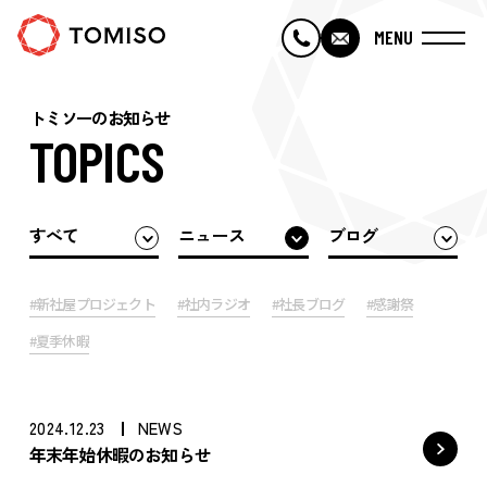
MENU
・TOP
トミソーのお知らせ
TOPICS
・トミソーについて
すべて
ニュース
ブログ
・トミソーのひととなり
#新社屋プロジェクト
#社内ラジオ
#社長ブログ
#感謝祭
・トミソーの仕事
#夏季休暇
・採用情報
2024.12.23
NEWS
年末年始休暇のお知らせ
・会社概要