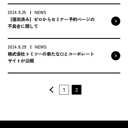
・トミソーのお知らせ
2024.9.25
NEWS
【復旧済み】ゼロからセミナー予約ページの
不具合に関して
・SNS
住宅事業
「らしく、暮らす」
2024.8.29
NEWS
株式会社トミソーの新たなCIとコーポレート
店舗事業
「いちといち」
サイトが公開
賃貸事業
リクルート
<<
1
2