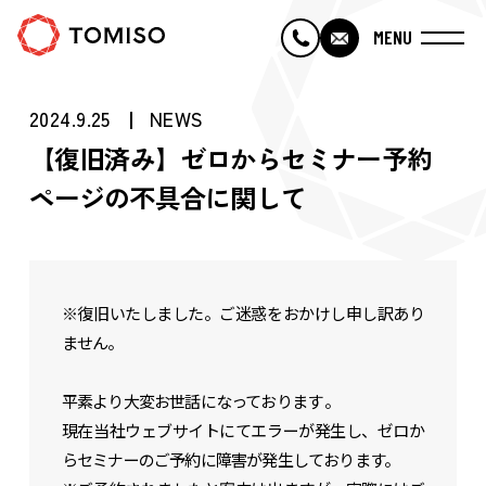
MENU
・TOP
2024.9.25
NEWS
【復旧済み】ゼロからセミナー予約
・トミソーについて
ページの不具合に関して
・トミソーのひととなり
※復旧いたしました。ご迷惑をおかけし申し訳あり
・トミソーの仕事
ません。
・採用情報
平素より大変お世話になっております 。
現在当社ウェブサイトにてエラーが発生し、ゼロか
・会社概要
らセミナーのご予約に障害が発生しております。