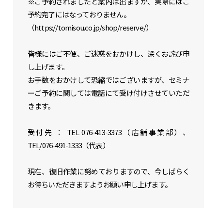
※ご予約されましたと案内は出ますが、実際にはご
予約完了にはなっておりません。
・トミソーのお知らせ
（https://tomisou.co.jp/shop/reserve/）
・SNS
皆様にはご不便、ご迷惑をおかけし、深くお詫び申
し上げます。
住宅事業
「らしく、暮らす」
お手数をおかけして恐縮ではございますが、セミナ
店舗事業
「いちといち」
ーご予約に関しては電話にて受け付けさせていただ
きます。
賃貸事業
リクルート
受付先 ： TEL 076-413-3373（店舗事業部）、
TEL/076-491-1333（代表）
現在、復旧作業に努めておりますので、今しばらく
お待ちいただきますようお願い申し上げます。