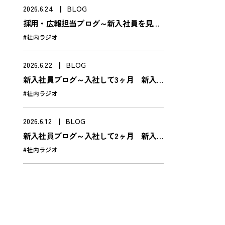
採用情報
2026.6.24
BLOG
採用・広報担当ブログ～新入社員を見て
仕事と環境を知る
新卒採用
感じたこと 前編～
#社内ラジオ
成長を知る
中途採用
2026.6.22
BLOG
インターンシップ情報
新入社員ブログ～入社して3ヶ月 新入
社員の大冒険④
#社内ラジオ
会社概要
2026.6.12
BLOG
経営理念／企業情報
新入社員ブログ～入社して2ヶ月 新入
社員の大冒険③
#社内ラジオ
プライバシーポリシー
トミソーのお知らせ