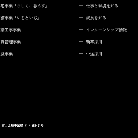
住宅事業「らしく、暮らす」
仕事と環境を知る
店舗事業「いちといち」
成長を知る
建築工事事業
インターンシップ情報
賃貸管理事業
新卒採用
飲食事業
中途採用
富山県知事登録（11）第1421号
住宅事
「らし