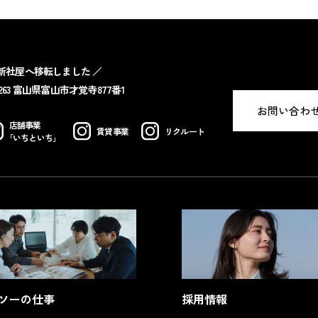
建築工事事業
賃貸管理事業
飲食事業
 新社屋へ移転しました ／
8263 富山県富山市才覚寺877番1
お問い合わ
店舗事業
賃貸事業
リクルート
「いちといち」
ソーの仕事
採用情報