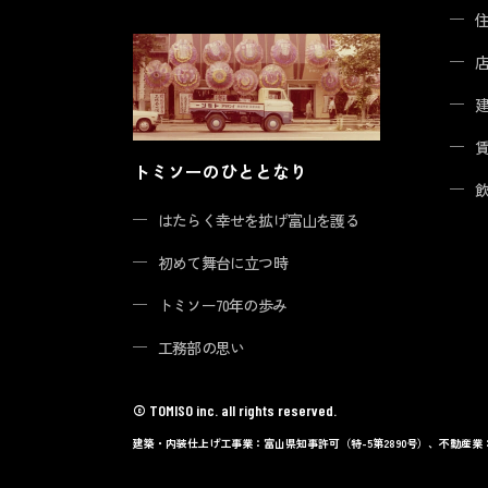
トミソーのひととなり
はたらく幸せを拡げ富山を護る
初めて舞台に立つ時
トミソー70年の歩み
工務部の思い
© TOMISO inc. all rights reserved.
建築・内装仕上げ工事業：富山県知事許可（特-5第2890号）、不動産業：