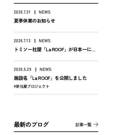
2026.7.31
NEWS
夏季休業のお知らせ
2026.7.13
NEWS
トミソー社屋「La ROOF」が日本一に。
プレカットマイスター賞（林野庁長官
賞）を受賞
2026.5.29
NEWS
施設名「La ROOF」を公開しました
#新社屋プロジェクト
最新のブログ
記事一覧