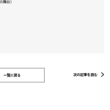
・トミソーについて
・
の舞台）
・トミソーのひととなり
はたらく幸せを拡げ富山を護る
初めて舞台に立つ時
トミソー70年の歩み
・
工務部の思い
次の記事を読む
一覧に戻る
・トミソーの仕事
住宅事業
「らしく、暮らす」
・
店舗事業
「いちといち」