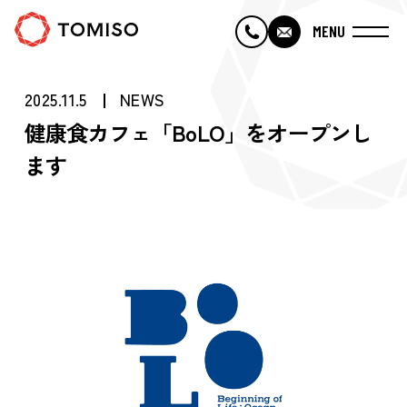
MENU
・TOP
2025.11.5
NEWS
健康食カフェ「BoLO」をオープンし
・トミソーについて
ます
・トミソーのひととなり
・トミソーの仕事
・採用情報
・会社概要