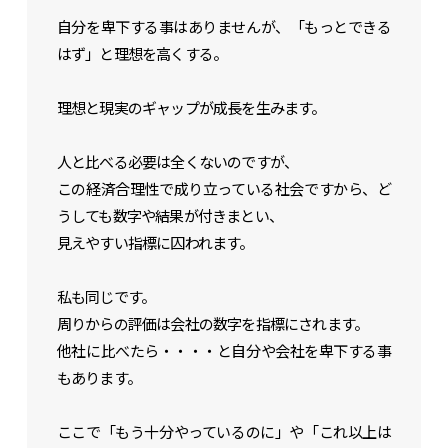
自分を卑下する事はありませんが、「もっとできる
・トミソーのお知らせ
はず」と理想を高くする。
・SNS
理想と現実のギャップが成長を生みます。
住宅事業
「らしく、暮らす」
人と比べる必要は全くないのですが、
この経済合理性で成り立っている社会ですから、ど
店舗事業
「いちといち」
うしても数字や結果が付きまとい、
賃貸事業
見えやすい指標に囚われます。
リクルート
私も同じです。
周りからの評価は会社の数字を指標にされます。
他社に比べたら・・・・と自分や会社を卑下する事
もあります。
ここで「もう十分やっているのに」や「これ以上は